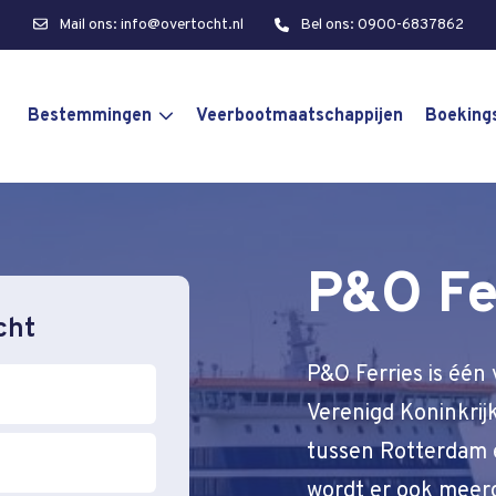
Mail ons: info@overtocht.nl
Bel ons: 0900-6837862
Bestemmingen
Veerbootmaatschappijen
Boeking
P&O Fe
cht
P&O Ferries is één
Verenigd Koninkrij
tussen Rotterdam e
wordt er ook meerd