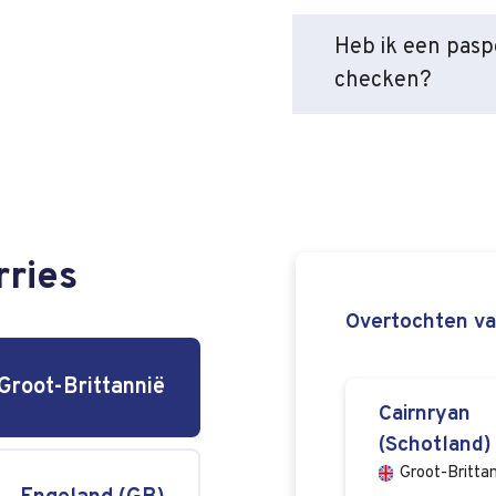
Heb ik een paspo
checken?
ries
Overtochten van
Groot-Brittannië
Cairnryan
(Schotland)
Groot-Britta