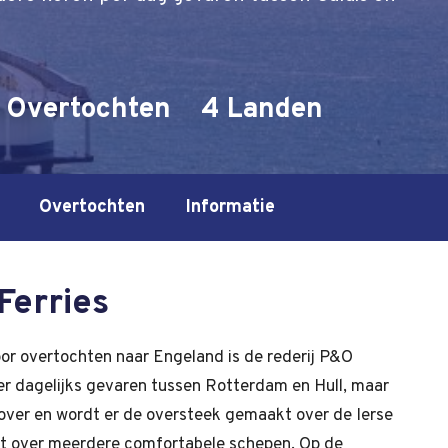
 Overtochten
4 Landen
Overtochten
Informatie
Ferries
or overtochten naar Engeland is de rederij P&O
t er dagelijks gevaren tussen Rotterdam en Hull, maar
over en wordt er de oversteek gemaakt over de Ierse
ikt over meerdere comfortabele schepen. Op de