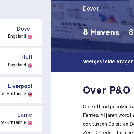
Dover.
Dover
8 Havens
8
Engeland
Hull
Veelgestelde vragen
Engeland
Liverpool
Over P&O 
ot-Brittannië
Ontzettend populair vo
Larne
Ferries. Al jaren word
ot-Brittannië
ook tussen Calais en D
Zee. De rederij besch