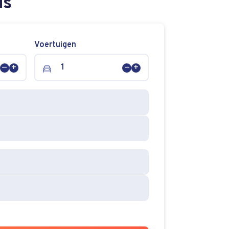
is
Voertuigen
Persoon
Persoon
Voertuig
Voertuig
verwijderen
toevoegen
verwijderen
toevoegen