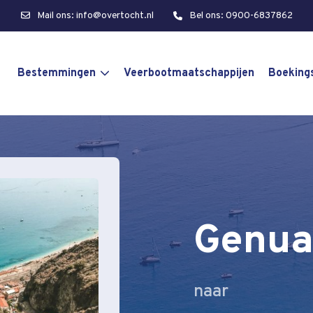
Mail ons: info@overtocht.nl
Bel ons: 0900-6837862
Bestemmingen
Veerbootmaatschappijen
Boeking
Genu