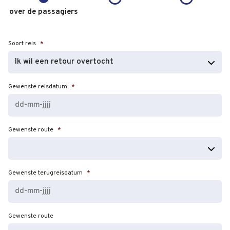
over de passagiers
Soort reis
*
Gewenste reisdatum
*
DD
Gewenste route
*
dash
MM
dash
JJJJ
Gewenste terugreisdatum
*
DD
Gewenste route
dash
MM