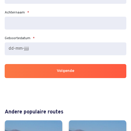
Achternaam
*
Geboortedatum
*
DD
dash
MM
dash
JJJJ
Andere populaire routes