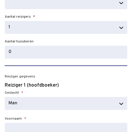
dash
JJJJ
Aantal reizigers
*
Aantal huisdieren
Reiziger gegevens
Reiziger 1 (hoofdboeker)
Geslacht
*
Voornaam
*