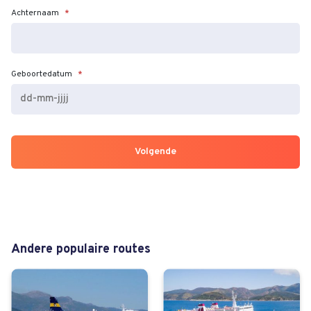
Achternaam
*
Geboortedatum
*
DD
dash
MM
dash
JJJJ
Andere populaire routes