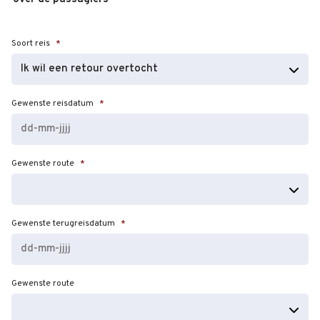
Soort reis
*
Gewenste reisdatum
*
DD
Gewenste route
*
dash
MM
dash
JJJJ
Gewenste terugreisdatum
*
DD
Gewenste route
dash
MM
dash