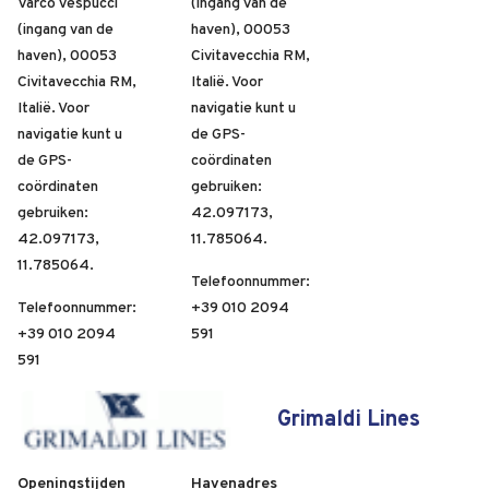
Varco Vespucci
(ingang van de
(ingang van de
haven), 00053
haven), 00053
Civitavecchia RM,
Civitavecchia RM,
Italië. Voor
Italië. Voor
navigatie kunt u
navigatie kunt u
de GPS-
de GPS-
coördinaten
coördinaten
gebruiken:
gebruiken:
42.097173,
42.097173,
11.785064.
11.785064.
Telefoonnummer:
Telefoonnummer:
+39 010 2094
+39 010 2094
591
591
Grimaldi Lines
Openingstijden
Havenadres