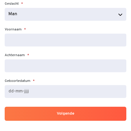
Geslacht
*
Voornaam
*
Achternaam
*
Geboortedatum
*
DD
dash
MM
dash
JJJJ