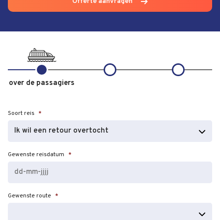
Offerte aanvragen
over de passagiers
Soort reis
*
Gewenste reisdatum
*
DD
Gewenste route
*
dash
MM
dash