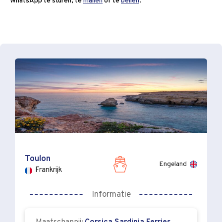
WhatsApp te sturen, te
mailen
of te
bellen
.
Toulon
Engeland
Frankrijk
Informatie