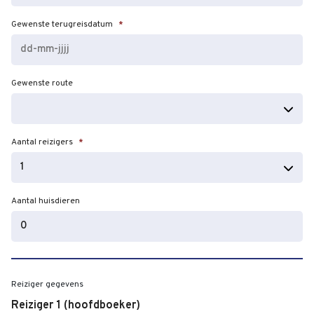
JJJJ
Gewenste terugreisdatum
*
DD
Gewenste route
dash
MM
dash
JJJJ
Aantal reizigers
*
Aantal huisdieren
Reiziger gegevens
Reiziger 1 (hoofdboeker)