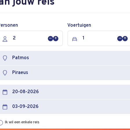
an jouw reis
Personen
Voertuigen
Persoon
Persoon
Voer
Vo
verwijderen
toevoegen
verw
to
Ik wil een enkele reis