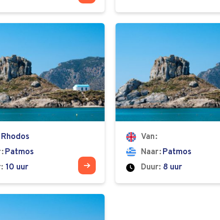
Rhodos
Van
r
Patmos
Naar
Patmos
:
10 uur
Duur:
8 uur