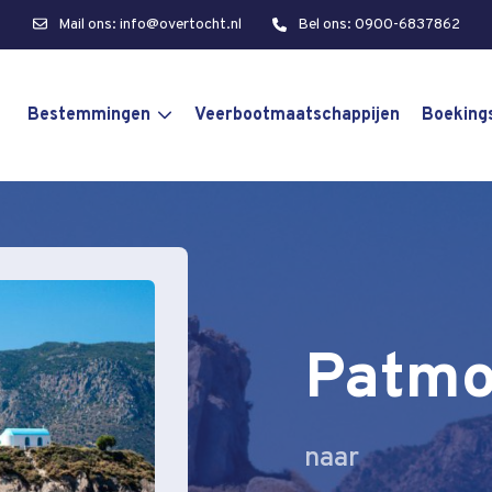
Mail ons: info@overtocht.nl
Bel ons: 0900-6837862
Bestemmingen
Veerbootmaatschappijen
Boeking
Patmo