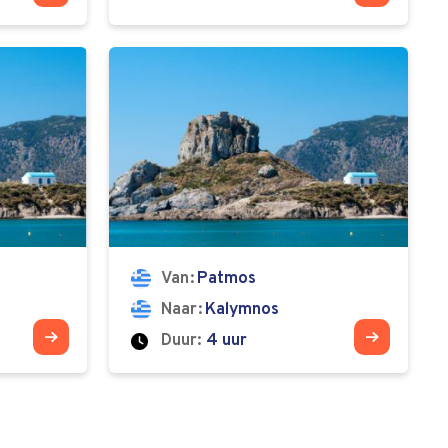
Van
Patmos
Naar
Kalymnos
Duur:
4 uur