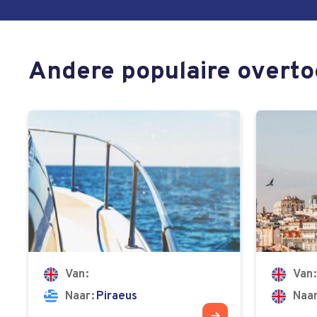
Andere populaire overt
Van
Van
Naar
Piraeus
Naa