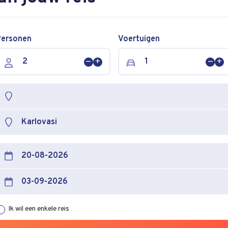
Personen
Voertuigen
Persoon
Persoon
Voer
Vo
verwijderen
toevoegen
verw
to
Ik wil een enkele reis