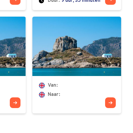
Duur:
9 uur, 35 minuten
Van
Naar