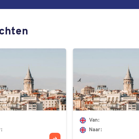
ochten
Van
r
Naar