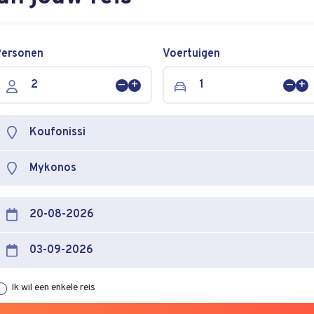
Personen
Voertuigen
Persoon
Persoon
Voer
Vo
verwijderen
toevoegen
verw
to
Ik wil een enkele reis