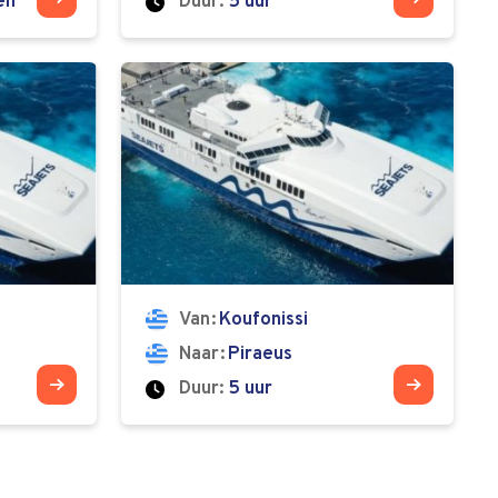
en
Duur:
5 uur
Van
Koufonissi
Naar
Piraeus
Duur:
5 uur