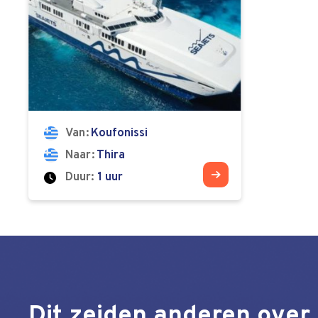
Van
Koufonissi
Naar
Thira
Duur:
1 uur
Dit zeiden anderen over 