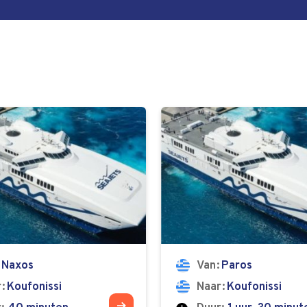
Naxos
Van
Paros
r
Koufonissi
Naar
Koufonissi