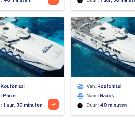
:
40 minuten
Duur:
1 uur, 30 minut
Koufonissi
Van
Koufonissi
r
Paros
Naar
Naxos
:
1 uur, 30 minuten
Duur:
40 minuten