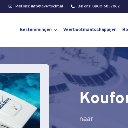
Mail ons: info@overtocht.nl
Bel ons: 0900-6837862
Bestemmingen
Veerbootmaatschappijen
Bo
Koufon