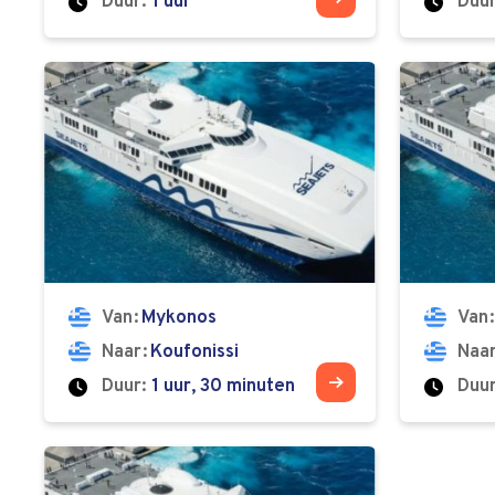
Duur:
1 uur
Duur
Van
Mykonos
Van
Naar
Koufonissi
Naa
Duur:
1 uur, 30 minuten
Duur