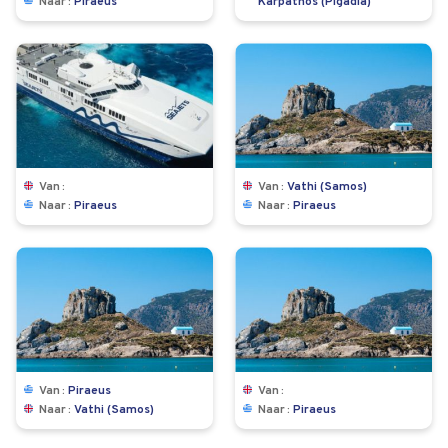
Naar
Piraeus
Karpathos (Pigadia)
Van
Van
Vathi (Samos)
Naar
Piraeus
Naar
Piraeus
Van
Piraeus
Van
Naar
Vathi (Samos)
Naar
Piraeus