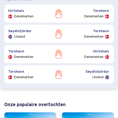
Hirtshals
Torshavn
Denemarken
Denemarken
Seydisfjördur
Torshavn
IJsland
Denemarken
Torshavn
Hirtshals
Denemarken
Denemarken
Torshavn
Seydisfjördur
Denemarken
IJsland
Onze populaire overtochten