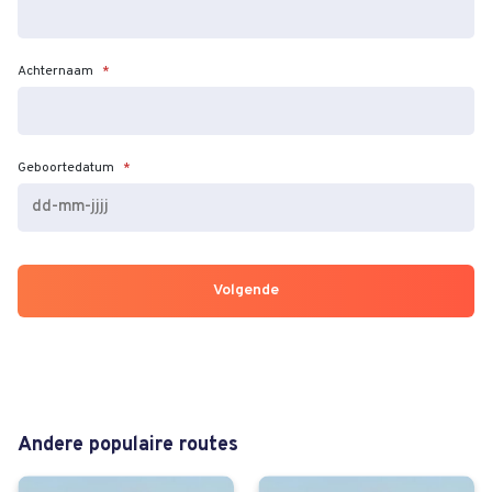
Achternaam
*
Geboortedatum
*
DD
dash
MM
dash
JJJJ
Andere populaire routes