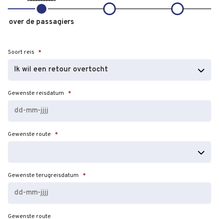
over de passagiers
Soort reis
*
Gewenste reisdatum
*
DD
Gewenste route
*
dash
MM
dash
JJJJ
Gewenste terugreisdatum
*
DD
Gewenste route
dash