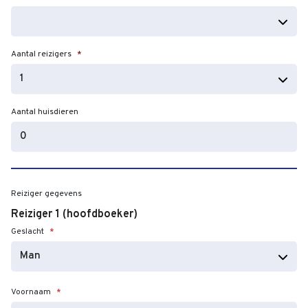
MM
dash
JJJJ
Aantal reizigers
*
Aantal huisdieren
Reiziger gegevens
Reiziger 1 (hoofdboeker)
Geslacht
*
Voornaam
*