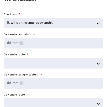
Soort reis
*
Gewenste reisdatum
*
DD
Gewenste route
*
dash
MM
dash
JJJJ
Gewenste terugreisdatum
*
DD
Gewenste route
dash
MM
dash