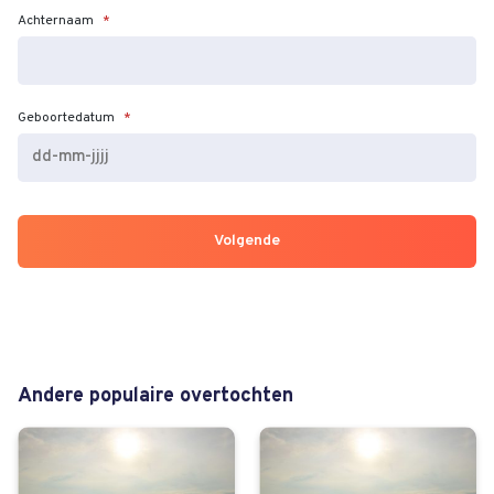
Achternaam
*
Geboortedatum
*
DD
dash
MM
dash
JJJJ
Andere populaire overtochten