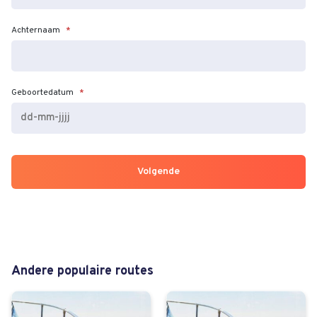
Achternaam
*
Geboortedatum
*
DD
dash
MM
dash
JJJJ
Andere populaire routes