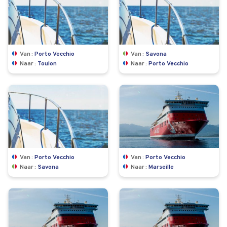
Van
Porto Vecchio
Van
Savona
Naar
Toulon
Naar
Porto Vecchio
Van
Porto Vecchio
Van
Porto Vecchio
Naar
Savona
Naar
Marseille