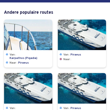
Andere populaire routes
Van
Van
Piraeus
Karpathos (Pigadia)
Naar
Naar
Piraeus
Van
Van
Piraeus