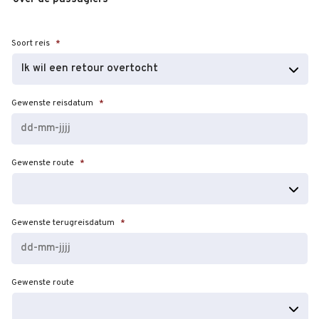
Soort reis
*
Gewenste reisdatum
*
DD
Gewenste route
*
dash
MM
dash
JJJJ
Gewenste terugreisdatum
*
DD
Gewenste route
dash
MM
dash