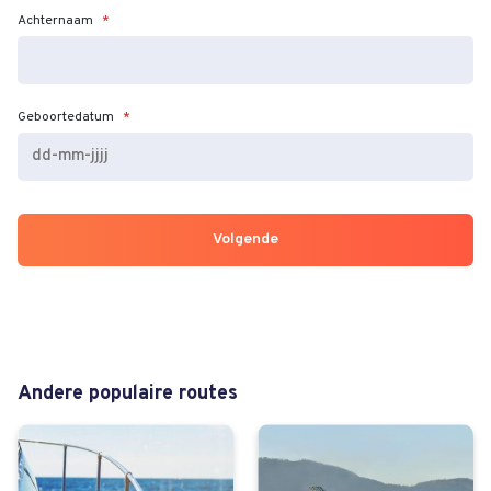
Achternaam
*
Geboortedatum
*
DD
dash
MM
dash
JJJJ
Andere populaire routes