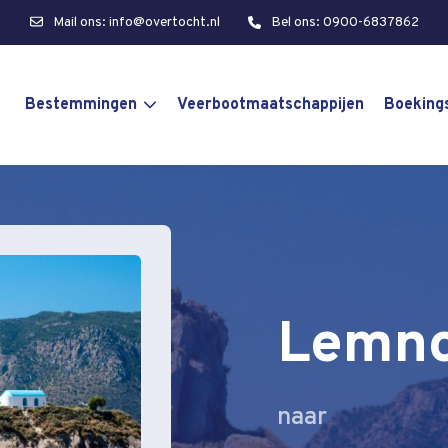
Mail ons: info@overtocht.nl
Bel ons: 0900-6837862
Bestemmingen
Veerbootmaatschappijen
Boeking
Lemn