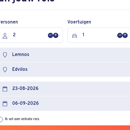
Personen
Voertuigen
Persoon
Persoon
Voer
Vo
verwijderen
toevoegen
verw
to
Ik wil een enkele reis