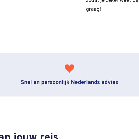
zodat je zeker weet dat
graag!
Snel en persoonlijk Nederlands advies
an jouw reis