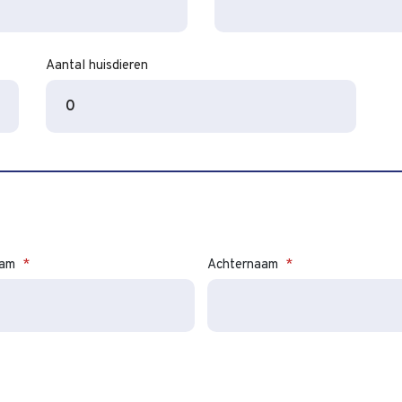
dash
MM
dash
Aantal huisdieren
JJJJ
aam
*
Achternaam
*