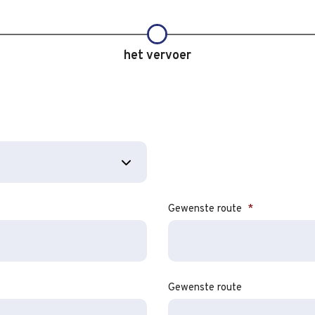
het vervoer
Gewenste route
*
DD
dash
MM
dash
Gewenste route
JJJJ
DD