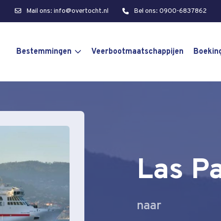
Mail ons: info@overtocht.nl
Bel ons: 0900-6837862
Bestemmingen
Veerbootmaatschappijen
Boekin
Las P