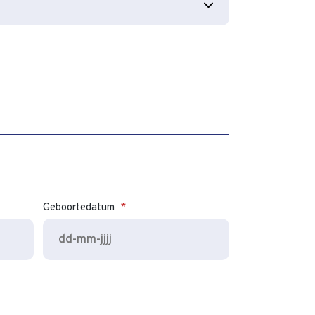
Geboortedatum
*
DD
dash
MM