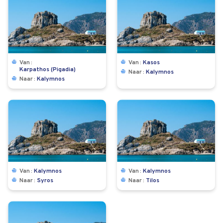
Van
Van
Kasos
Karpathos (Pigadia)
Naar
Kalymnos
Naar
Kalymnos
Van
Kalymnos
Van
Kalymnos
Naar
Syros
Naar
Tilos