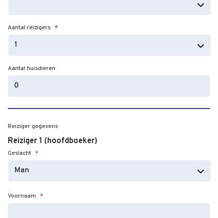
dash
JJJJ
Aantal reizigers
*
Aantal huisdieren
Reiziger gegevens
Reiziger 1 (hoofdboeker)
Geslacht
*
Voornaam
*