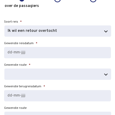
over de passagiers
Soort reis
*
Gewenste reisdatum
*
DD
Gewenste route
*
dash
MM
dash
JJJJ
Gewenste terugreisdatum
*
DD
Gewenste route
dash
MM