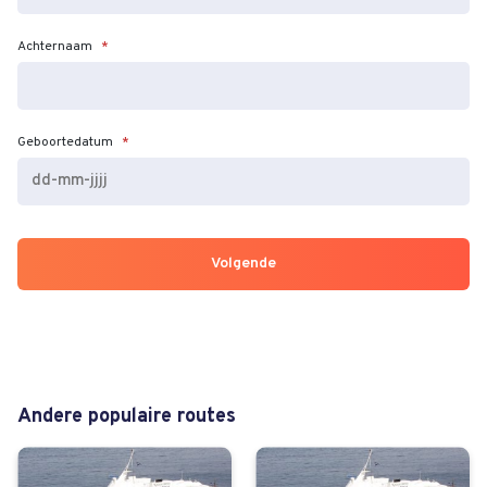
Achternaam
*
Geboortedatum
*
DD
dash
MM
dash
JJJJ
Andere populaire routes